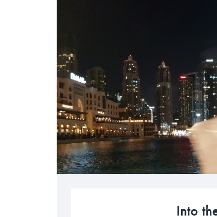
Into t