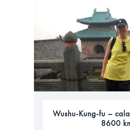
Wushu-Kung-fu – calatorie in China – Wudang, la
8600 km