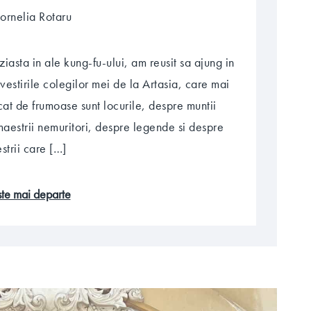
ornelia Rotaru
iasta in ale kung-fu-ului, am reusit sa ajung in
vestirile colegilor mei de la Artasia, care mai
cat de frumoase sunt locurile, despre muntii
aestrii nemuritori, despre legende si despre
strii care […]
este mai departe