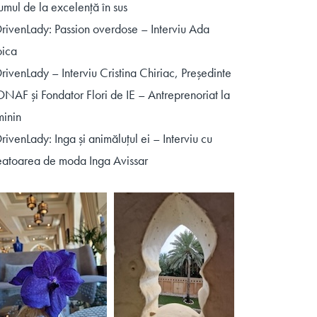
umul de la excelență în sus
rivenLady: Passion overdose – Interviu Ada
oica
rivenLady – Interviu Cristina Chiriac, Președinte
NAF și Fondator Flori de IE – Antreprenoriat la
minin
rivenLady: Inga și animăluțul ei – Interviu cu
eatoarea de moda Inga Avissar