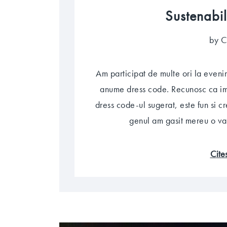
Sustenabil
by C
Am participat de multe ori la even
anume dress code. Recunosc ca imi
dress code-ul sugerat, este fun si c
genul am gasit mereu o vari
cit