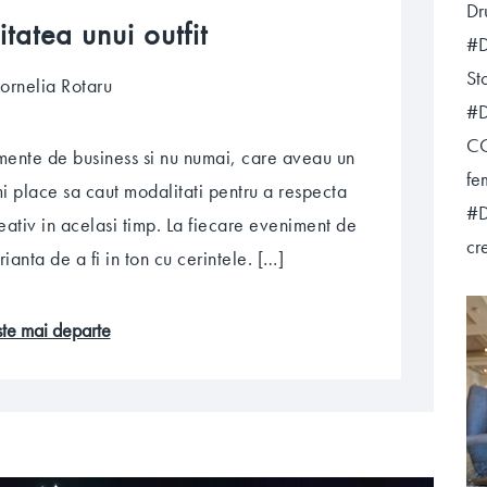
Dr
itatea unui outfit
#D
St
ornelia Rotaru
#D
CO
imente de business si nu numai, care aveau un
fe
 place sa caut modalitati pentru a respecta
#D
reativ in acelasi timp. La fiecare eveniment de
cr
anta de a fi in ton cu cerintele. […]
este mai departe