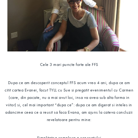
Cele 3 mari puncte forte ale FFS
Dupa ce am descoperit conceptul FFS acum vreo 4 ani, dupa ce am
citit cartea Evanei, facut TYLL cu Sue si pregatit evenimentul cu Carmen
(care, din pacate, nu a mai avut loc, insa va avea sub alta forma in
viitor) si, cel mai important “dupa ce”: dupa ce am digerat si inteles in
adancime ceea ce a reusit sa faca Evana, am ajuns la cateva concluzii
revelatoare pentru mine:
Simplitatea complexa a conceptului