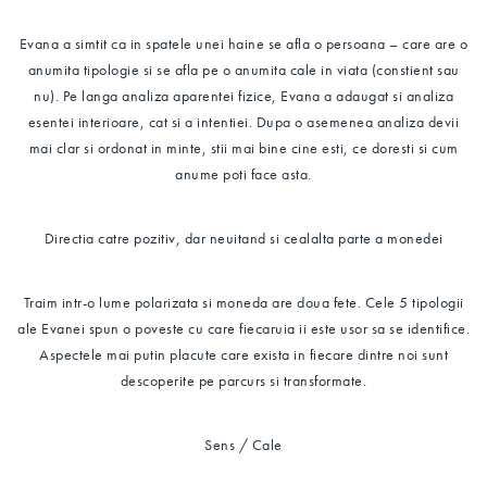
Evana a simtit ca in spatele unei haine se afla o persoana – care are o
anumita tipologie si se afla pe o anumita cale in viata (constient sau
nu). Pe langa analiza aparentei fizice, Evana a adaugat si analiza
esentei interioare, cat si a intentiei. Dupa o asemenea analiza devii
mai clar si ordonat in minte, stii mai bine cine esti, ce doresti si cum
anume poti face asta.
Directia catre pozitiv, dar neuitand si cealalta parte a monedei
Traim intr-o lume polarizata si moneda are doua fete. Cele 5 tipologii
ale Evanei spun o poveste cu care fiecaruia ii este usor sa se identifice.
Aspectele mai putin placute care exista in fiecare dintre noi sunt
descoperite pe parcurs si transformate.
Sens / Cale