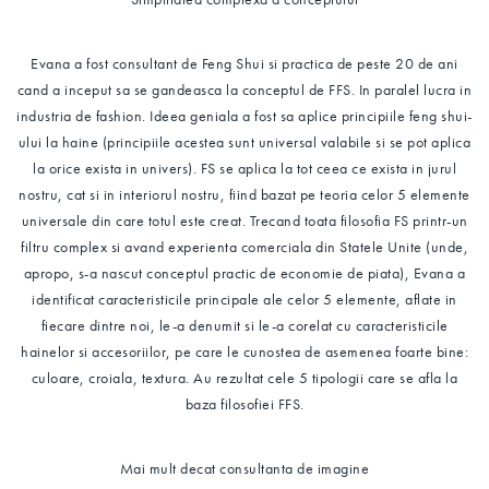
Evana a fost consultant de Feng Shui si practica de peste 20 de ani
cand a inceput sa se gandeasca la conceptul de FFS. In paralel lucra in
industria de fashion. Ideea geniala a fost sa aplice principiile feng shui-
ului la haine (principiile acestea sunt universal valabile si se pot aplica
la orice exista in univers). FS se aplica la tot ceea ce exista in jurul
nostru, cat si in interiorul nostru, fiind bazat pe teoria celor 5 elemente
universale din care totul este creat. Trecand toata filosofia FS printr-un
filtru complex si avand experienta comerciala din Statele Unite (unde,
apropo, s-a nascut conceptul practic de economie de piata), Evana a
identificat caracteristicile principale ale celor 5 elemente, aflate in
fiecare dintre noi, le-a denumit si le-a corelat cu caracteristicile
hainelor si accesoriilor, pe care le cunostea de asemenea foarte bine:
culoare, croiala, textura. Au rezultat cele 5 tipologii care se afla la
baza filosofiei FFS.
Mai mult decat consultanta de imagine