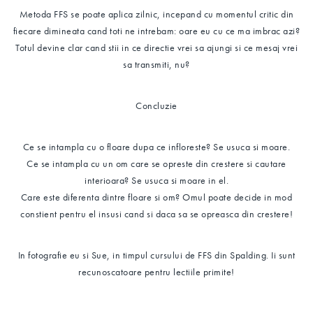
Metoda FFS se poate aplica zilnic, incepand cu momentul critic din
fiecare dimineata cand toti ne intrebam: oare eu cu ce ma imbrac azi?
Totul devine clar cand stii in ce directie vrei sa ajungi si ce mesaj vrei
sa transmiti, nu?
Concluzie
Ce se intampla cu o floare dupa ce infloreste? Se usuca si moare.
Ce se intampla cu un om care se opreste din crestere si cautare
interioara? Se usuca si moare in el.
Care este diferenta dintre floare si om? Omul poate decide in mod
constient pentru el insusi cand si daca sa se opreasca din crestere!
In fotografie eu si Sue, in timpul cursului de FFS din Spalding. Ii sunt
recunoscatoare pentru lectiile primite!