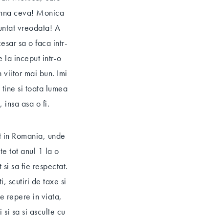
eamna ceva! Monica
untat vreodata! A
esar sa o faca intr-
 la inceput intr-o
un viitor mai bun. Imi
 tine si toata lumea
 insa asa o fi.
at in Romania, unde
te tot anul 1 la o
si sa fie respectat.
, scutiri de taxe si
e repere in viata,
 si sa si asculte cu