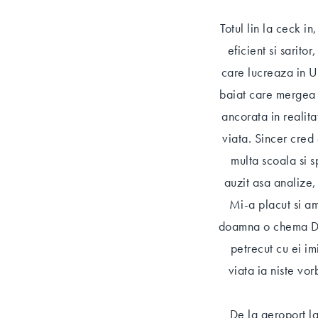
Totul lin la ceck i
eficient si sarito
care lucreaza in U
baiat care mergea 
ancorata in realita
viata. Sincer cred
multa scoala si s
auzit asa analize,
Mi-a placut si am
doamna o chema Dor
petrecut cu ei im
viata ia niste vo
De la aeroport l