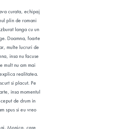
nava curata, echipaj
onul plin de romani
 zburat langa cu un
dge. Doamna, foarte
ar, multe lucruri de
mna, insa nu facuse
 De mult nu am mai
explica realitatea.
curt si placut. Pe
arte, insa momentul
inceput de drum in
am spus si eu vreo
cai. Monica, care