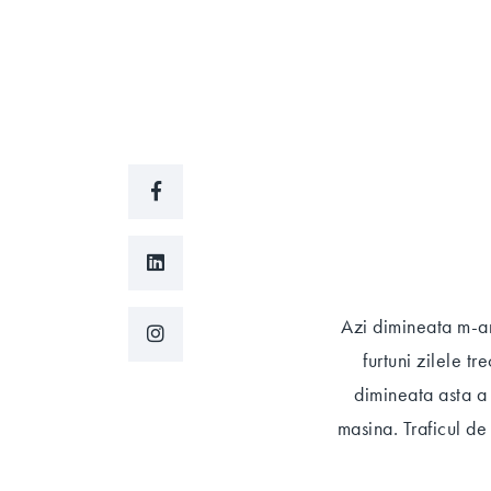
Azi dimineata m-am
furtuni zilele t
dimineata asta a 
masina. Traficul d