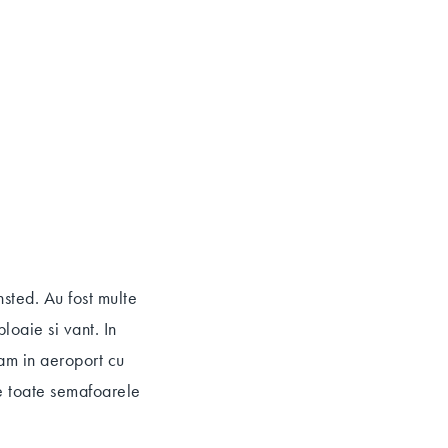
sted. Au fost multe
loaie si vant. In
ram in aeroport cu
e toate semafoarele