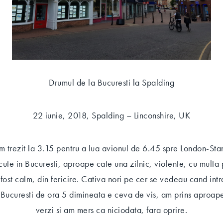
Drumul de la Bucuresti la Spalding
22 iunie, 2018, Spalding – Linconshire, UK
 trezit la 3.15 pentru a lua avionul de 6.45 spre London-Stan
recute in Bucuresti, aproape cate una zilnic, violente, cu multa p
fost calm, din fericire. Cativa nori pe cer se vedeau cand int
e Bucuresti de ora 5 dimineata e ceva de vis, am prins aproap
verzi si am mers ca niciodata, fara oprire.