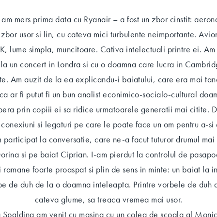
n, am mers prima data cu Ryanair – a fost un zbor cinstit: aero
r, zbor usor si lin, cu cateva mici turbulente neimportante. Avi
K, lume simpla, muncitoare. Cativa intelectuali printre ei. Am
la un concert in Londra si cu o doamna care lucra in Cambri
te. Am auzit de la ea explicandu-i baiatului, care era mai tan
 ca ar fi putut fi un bun analist econimico-socialo-cultural doa
pera prin copiii ei sa ridice urmatoarele generatii mai citite.
 conexiuni si legaturi pe care le poate face un om pentru a-si 
 participat la conversatie, care ne-a facut tuturor drumul mai s
ina si pe baiat Ciprian. I-am pierdut la controlul de pasapo
i ramane foarte proaspat si plin de sens in minte: un baiat la 
rbe de duh de la o doamna inteleapta. Printre vorbele de duh 
cateva glume, sa treaca vremea mai usor.
a Spalding am venit cu masina cu un coleg de scoala al Moni