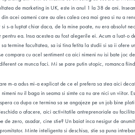
ultatea de marketing in UK, este in anul 1 la 38 de ani. Ins
l din acei oameni care au ales calea cea mai grea si nu a ren
si s-a luptat chiar daca, de la mine poate, nu era absolut nec
 pentru ea. Insa acestea au fost alegerile ei. Acum a luat-o de
 sa termine facultatea, sa isi tina fetita la studii si sa ii ofere 
e compara cu acel sentiment ca aici nimeni nu isi bate joc de
diferent ce munca faci. Mi se pare putin utopic, romanca fiind,
are m-a adus mi-a explicat de ce el prefera sa stea aici dec
i nimeni nu il baga in seama si simte ca nu are nici un viitor. Es
i spera ca dupa ce termina sa se angajeze pe un job bine platit 
deschida o afacere, aici activitatile antreprenoriale au facilitati
e de zero, asadar, cine stie? Un baiat inca nesigur de anumit
promitator. Minte inteligenta si deschisa, stie sa puna intrebari