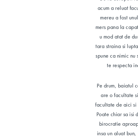
acum a reluat fac
mereu a fost unu
mers pana la capat 
u mod atat de dur
tara straina si lupta
spune ca nimic nu s
te respecta in
Pe drum, baiatul c
are o facultate s
facultate de aici s
Poate chiar sa isi 
birocratie aproap
insa un aluat bun, 